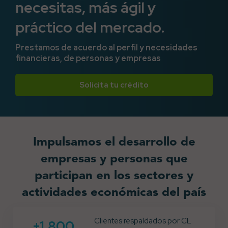
necesitas, más ágil y
Aliados Estratégicos
práctico del mercado.
Prestamos de acuerdo al perfil y necesidades
financieras, de personas y empresas
Solicita tu crédito
Impulsamos el desarrollo de
empresas y personas que
participan en los sectores y
actividades económicas del país
Clientes respaldados por CL
+1,800