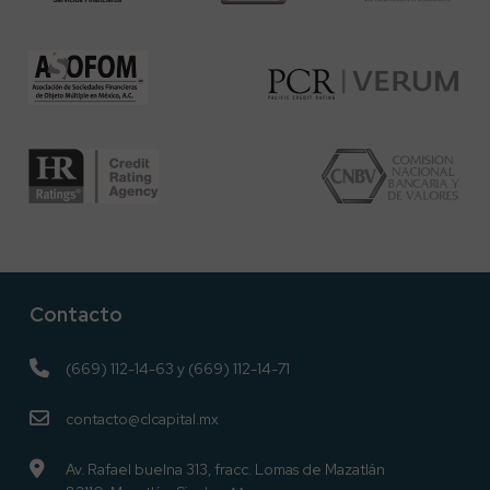
Contacto
(669) 112-14-63
y
(669) 112-14-71
contacto@clcapital.mx
Av. Rafael buelna 313, fracc. Lomas de Mazatlán