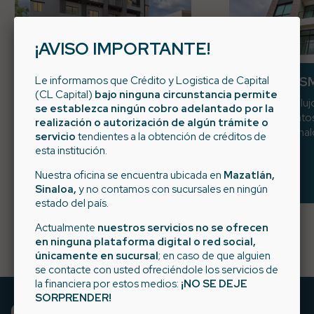
¡AVISO IMPORTANTE!
Torre Playa Antigua
Le informamos que Crédito y Logistica de Capital
Torre PRIS
(CL Capital)
bajo ninguna circunstancia permite
Proyecto vertical el cual
Torre con 9 lu
se establezca ningún cobro adelantado por la
consta de 20 condominios,
departamentos
realización o autorización de algún trámite o
localizado cerca del centro
Mazatlán, Sinal
servicio
tendientes a la obtención de créditos de
historico de Mazatlán,
esta institución.
Sinaloa.
Nuestra oficina se encuentra ubicada en
Mazatlán,
Sinaloa,
y no contamos con sucursales en ningún
estado del país.
Actualmente
nuestros servicios no se ofrecen
en ninguna plataforma digital o red social,
únicamente en sucursal
; en caso de que alguien
se contacte con usted ofreciéndole los servicios de
la financiera por estos medios:
¡NO SE DEJE
SORPRENDER!